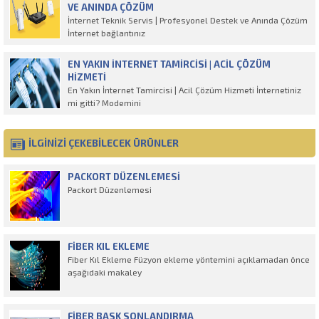
VE ANINDA ÇÖZÜM
İnternet Teknik Servis | Profesyonel Destek ve Anında Çözüm
İnternet bağlantınız
EN YAKIN İNTERNET TAMIRCISI | ACIL ÇÖZÜM
HIZMETI
En Yakın İnternet Tamircisi | Acil Çözüm Hizmeti İnternetiniz
mi gitti? Modemini
İLGİNİZİ ÇEKEBİLECEK ÜRÜNLER
PACKORT DÜZENLEMESI
Packort Düzenlemesi
FIBER KIL EKLEME
Fiber Kıl Ekleme Füzyon ekleme yöntemini açıklamadan önce
aşağıdaki makaley
FIBER BASK SONLANDIRMA