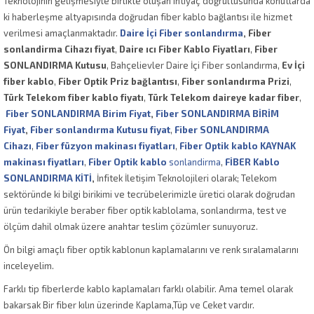
Teknolojinin gelişmesiyle birlikte oluşan ihtiyaç doğrultusunda konutlarda
ki haberleşme altyapısında doğrudan fiber kablo bağlantısı ile hizmet
verilmesi amaçlanmaktadır.
Daire İçi Fiber sonlandırma
, Fiber
sonlandirma Cihazı fiyat
,
Daire ıcı Fiber Kablo Fiyatları
,
Fiber
SONLANDIRMA Kutusu
, Bahçelievler Daire İçi Fiber sonlandırma,
Ev İçi
fiber kablo
,
Fiber Optik Priz bağlantısı
,
Fiber sonlandırma Prizi
,
Türk Telekom fiber kablo fiyatı
,
Türk Telekom daireye kadar fiber
,
Fiber SONLANDIRMA Birim Fiyat
,
Fiber SONLANDIRMA BİRİM
Fiyat
,
Fiber sonlandırma Kutusu fiyat
,
Fiber SONLANDIRMA
Cihazı
,
Fiber füzyon makinası fiyatları
,
Fiber Optik kablo KAYNAK
makinası fiyatları
,
Fiber Optik kablo
sonlandirma
,
FİBER Kablo
SONLANDIRMA KİTİ
,
İnfitek İletişim Teknolojileri olarak; Telekom
sektöründe ki bilgi birikimi ve tecrübelerimizle üretici olarak doğrudan
ürün tedarikiyle beraber fiber optik kablolama, sonlandırma, test ve
ölçüm dahil olmak üzere anahtar teslim çözümler sunuyoruz.
Ön bilgi amaçlı fiber optik kablonun kaplamalarını ve renk sıralamalarını
inceleyelim.
Farklı tip fiberlerde kablo kaplamaları farklı olabilir. Ama temel olarak
bakarsak Bir fiber kılın üzerinde Kaplama,Tüp ve Ceket vardır.