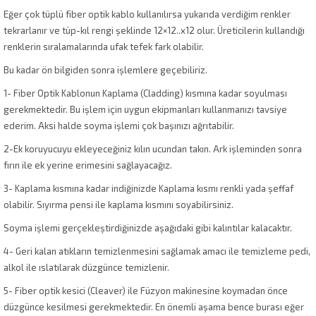
Eğer çok tüplü fiber optik kablo kullanılırsa yukarıda verdiğim renkler
tekrarlanır ve tüp-kıl rengi şeklinde 12×12..x12 olur. Üreticilerin kullandığı
renklerin sıralamalarında ufak tefek fark olabilir.
Bu kadar ön bilgiden sonra işlemlere geçebiliriz.
1- Fiber Optik Kablonun Kaplama (Cladding) kısmına kadar soyulması
gerekmektedir. Bu işlem için uygun ekipmanları kullanmanızı tavsiye
ederim. Aksi halde soyma işlemi çok başınızı ağrıtabilir.
2-Ek koruyucuyu ekleyeceğiniz kılın ucundan takın. Ark işleminden sonra
fırın ile ek yerine erimesini sağlayacağız.
3- Kaplama kısmına kadar indiğinizde Kaplama kısmı renkli yada şeffaf
olabilir. Sıyırma pensi ile kaplama kısmını soyabilirsiniz.
Soyma işlemi gerçekleştirdiğinizde aşağıdaki gibi kalıntılar kalacaktır.
4- Geri kalan atıkların temizlenmesini sağlamak amacı ile temizleme pedi,
alkol ile ıslatılarak düzgünce temizlenir.
5- Fiber optik kesici (Cleaver) ile Füzyon makinesine koymadan önce
düzgünce kesilmesi gerekmektedir. En önemli aşama bence burası eğer