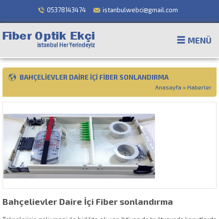
05378143474
istanbulwebci@gmail.com
MENÜ
BAHÇELIEVLER DAIRE İÇI FIBER SONLANDIRMA
Anasayfa
»
Haberler
Bahçelievler Daire İçi Fiber sonlandırma