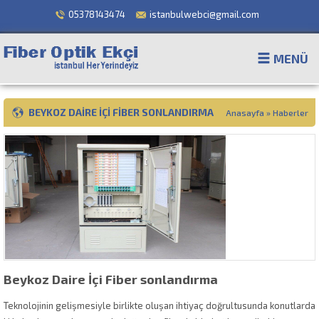
05378143474
istanbulwebci@gmail.com
MENÜ
BEYKOZ DAIRE İÇI FIBER SONLANDIRMA
Anasayfa
»
Haberler
Beykoz Daire İçi Fiber sonlandırma
Teknolojinin gelişmesiyle birlikte oluşan ihtiyaç doğrultusunda konutlarda