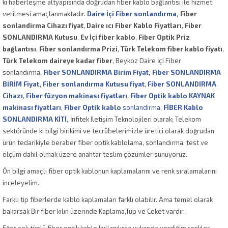
ki haberleşme altyapısında doğrudan fiber kablo bağlantısı ile hizmet
verilmesi amaçlanmaktadır.
Daire İçi Fiber sonlandırma
, Fiber
sonlandirma Cihazı fiyat
,
Daire ıcı Fiber Kablo Fiyatları
,
Fiber
SONLANDIRMA Kutusu
,
Ev İçi fiber kablo
,
Fiber Optik Priz
bağlantısı
,
Fiber sonlandırma Prizi
,
Türk Telekom fiber kablo fiyatı
,
Türk Telekom daireye kadar fiber
, Beykoz Daire İçi Fiber
sonlandırma,
Fiber SONLANDIRMA Birim Fiyat
,
Fiber SONLANDIRMA
BİRİM Fiyat
,
Fiber sonlandırma Kutusu fiyat
,
Fiber SONLANDIRMA
Cihazı
,
Fiber füzyon makinası fiyatları
,
Fiber Optik kablo KAYNAK
makinası fiyatları
,
Fiber Optik kablo
sonlandirma
,
FİBER Kablo
SONLANDIRMA KİTİ
,
İnfitek İletişim Teknolojileri olarak; Telekom
sektöründe ki bilgi birikimi ve tecrübelerimizle üretici olarak doğrudan
ürün tedarikiyle beraber fiber optik kablolama, sonlandırma, test ve
ölçüm dahil olmak üzere anahtar teslim çözümler sunuyoruz.
Ön bilgi amaçlı fiber optik kablonun kaplamalarını ve renk sıralamalarını
inceleyelim.
Farklı tip fiberlerde kablo kaplamaları farklı olabilir. Ama temel olarak
bakarsak Bir fiber kılın üzerinde Kaplama,Tüp ve Ceket vardır.