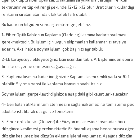
Eğer çok tüplü fiber optik kablo kullanılırsa yukarıda verdiğim renkler
tekrarlanır ve tüp-kıl rengi şeklinde 12×12..x12 olur. Üreticilerin kullandığı
renklerin sıralamalarında ufak tefek fark olabilir.
Bu kadar ön bilgiden sonra işlemlere geçebiliriz.
1- Fiber Optik Kablonun Kaplama (Cladding) kısmına kadar soyulması
gerekmektedir. Bu işlem için uygun ekipmanları kullanmanızı tavsiye
ederim. Aksi halde soyma işlemi çok başınızı ağrıtabilir.
2-Ek koruyucuyu ekleyeceğiniz kılın ucundan takın. Ark işleminden sonra
fırın ile ek yerine erimesini sağlayacağız.
3- Kaplama kısmına kadar indiğinizde Kaplama kısmı renkli yada şeffaf
olabilir. Sıyırma pensi ile kaplama kısmını soyabilirsiniz.
Soyma işlemi gerçekleştirdiğinizde aşağıdaki gibi kalıntılar kalacaktır.
4- Geri kalan atıkların temizlenmesini sağlamak amacı ile temizleme pedi,
alkol ile ıslatılarak düzgünce temizlenir.
5- Fiber optik kesici (Cleaver) ile Füzyon makinesine koymadan önce
düzgünce kesilmesi gerekmektedir. En önemli aşama bence burası eğer
düzgün kesilmez ise düzgün ekleme işlemi yapılamaz. Aşağıda düzgün