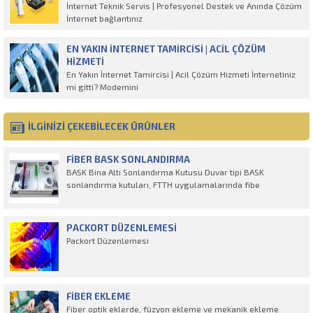
İnternet Teknik Servis | Profesyonel Destek ve Anında Çözüm
İnternet bağlantınız
EN YAKIN İNTERNET TAMIRCISI | ACIL ÇÖZÜM
HIZMETI
En Yakın İnternet Tamircisi | Acil Çözüm Hizmeti İnternetiniz
mi gitti? Modemini
İLGİNİZİ ÇEKEBİLECEK ÜRÜNLER
FIBER BASK SONLANDIRMA
BASK Bina Altı Sonlandırma Kutusu Duvar tipi BASK
sonlandırma kutuları, FTTH uygulamalarında fibe
PACKORT DÜZENLEMESI
Packort Düzenlemesi
FIBER EKLEME
Fiber optik eklerde, füzyon ekleme ve mekanik ekleme