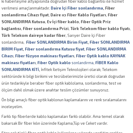
ki haberleşme altyapısında doğrudan fiber kablo bağlantısı ile hizmet
verilmesi amaçlanmaktadır.
Daire İçi Fiber sonlandırma
, Fiber
sonlandirma Cihazı fiyat
,
Daire ıcı Fiber Kablo Fiyatları
,
Fiber
SONLANDIRMA Kutusu
,
Ev İçi fiber kablo
,
Fiber Optik Priz
bağlantısı
,
Fiber sonlandırma Prizi
,
Türk Telekom fiber kablo fiyatı
,
Türk Telekom daireye kadar fiber
, Sarıyer Daire İçi Fiber
sonlandırma,
Fiber SONLANDIRMA Birim Fiyat
,
Fiber SONLANDIRMA
BİRİM Fiyat
,
Fiber sonlandırma Kutusu fiyat
,
Fiber SONLANDIRMA
Cihazı
,
Fiber füzyon makinası fiyatları
,
Fiber Optik kablo KAYNAK
makinası fiyatları
,
Fiber Optik kablo
sonlandirma
,
FİBER Kablo
SONLANDIRMA KİTİ
,
İnfitek İletişim Teknolojileri olarak; Telekom
sektöründe ki bilgi birikimi ve tecrübelerimizle üretici olarak doğrudan
ürün tedarikiyle beraber fiber optik kablolama, sonlandırma, test ve
ölçüm dahil olmak üzere anahtar teslim çözümler sunuyoruz.
Ön bilgi amaçlı fiber optik kablonun kaplamalarını ve renk sıralamalarını
inceleyelim.
Farklı tip fiberlerde kablo kaplamaları farklı olabilir. Ama temel olarak
bakarsak Bir fiber kılın üzerinde Kaplama,Tüp ve Ceket vardır.