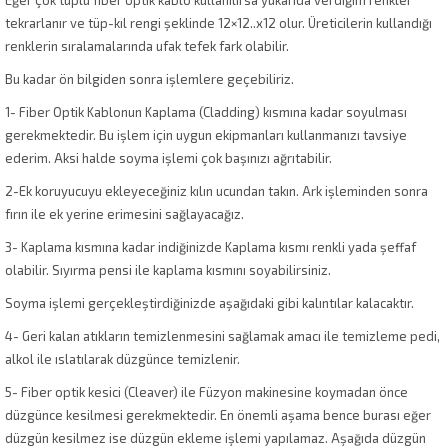
Eğer çok tüplü fiber optik kablo kullanılırsa yukarıda verdiğim renkler
tekrarlanır ve tüp-kıl rengi şeklinde 12×12..x12 olur. Üreticilerin kullandığı
renklerin sıralamalarında ufak tefek fark olabilir.
Bu kadar ön bilgiden sonra işlemlere geçebiliriz.
1- Fiber Optik Kablonun Kaplama (Cladding) kısmına kadar soyulması
gerekmektedir. Bu işlem için uygun ekipmanları kullanmanızı tavsiye
ederim. Aksi halde soyma işlemi çok başınızı ağrıtabilir.
2-Ek koruyucuyu ekleyeceğiniz kılın ucundan takın. Ark işleminden sonra
fırın ile ek yerine erimesini sağlayacağız.
3- Kaplama kısmına kadar indiğinizde Kaplama kısmı renkli yada şeffaf
olabilir. Sıyırma pensi ile kaplama kısmını soyabilirsiniz.
Soyma işlemi gerçekleştirdiğinizde aşağıdaki gibi kalıntılar kalacaktır.
4- Geri kalan atıkların temizlenmesini sağlamak amacı ile temizleme pedi,
alkol ile ıslatılarak düzgünce temizlenir.
5- Fiber optik kesici (Cleaver) ile Füzyon makinesine koymadan önce
düzgünce kesilmesi gerekmektedir. En önemli aşama bence burası eğer
düzgün kesilmez ise düzgün ekleme işlemi yapılamaz. Aşağıda düzgün