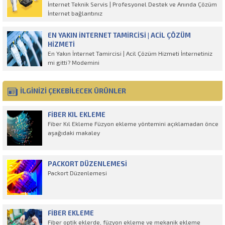
İnternet Teknik Servis | Profesyonel Destek ve Anında Çözüm
İnternet bağlantınız
EN YAKIN İNTERNET TAMIRCISI | ACIL ÇÖZÜM
HIZMETI
En Yakın İnternet Tamircisi | Acil Çözüm Hizmeti İnternetiniz
mi gitti? Modemini
İLGİNİZİ ÇEKEBİLECEK ÜRÜNLER
FIBER KIL EKLEME
Fiber Kıl Ekleme Füzyon ekleme yöntemini açıklamadan önce
aşağıdaki makaley
PACKORT DÜZENLEMESI
Packort Düzenlemesi
FIBER EKLEME
Fiber optik eklerde, füzyon ekleme ve mekanik ekleme