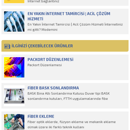
İnternet bağlantınız
EN YAKIN İNTERNET TAMIRCISI | ACIL ÇÖZÜM
HIZMETI
En Yakın İnternet Tamircisi | Acil Çözüm Hizmeti İnternetiniz
mi gitti? Modemini
İLGİNİZİ ÇEKEBİLECEK ÜRÜNLER
PACKORT DÜZENLEMESI
Packort Düzenlemesi
FIBER BASK SONLANDIRMA
BASK Bina Altı Sonlandırma Kutusu Duvar tipi BASK
sonlandırma kutuları, FTTH uygulamalarında fibe
FIBER EKLEME
Fiber optik eklerde, füzyon ekleme ve mekanik ekleme
olmak üzere iki farklı teknik kullanı