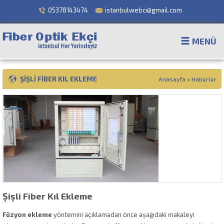
05378143474
istanbulwebci@gmail.com
MENÜ
ŞIŞLI FIBER KIL EKLEME
Anasayfa
»
Haberler
Şişli Fiber Kıl Ekleme
Füzyon ekleme
yöntemini açıklamadan önce aşağıdaki makaleyi