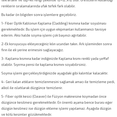
tekrarlanır ve tüp-kıl rengi şeklinde 12×12..x12 olur. Üreticilerin kullandığı
renklerin sıralamalarında ufak tefek fark olabilir.
Bu kadar ön bilgiden sonra işlemlere geçebiliriz.
1- Fiber Optik Kablonun Kaplama (Cladding) kısmına kadar soyulması
gerekmektedir. Bu işlem için uygun ekipmanları kullanmanızı tavsiye
ederim. Aksi halde soyma işlemi çok başınızı ağrıtabilir.
2-Ek koruyucuyu ekleyeceğiniz kılın ucundan takın. Ark işleminden sonra
fırın ile ek yerine erimesini sağlayacağız.
3- Kaplama kısmına kadar indiğinizde Kaplama kısmı renkli yada şeffaf
olabilir. Sıyırma pensi ile kaplama kısmını soyabilirsiniz.
Soyma işlemi gerçekleştirdiğinizde aşağıdaki gibi kalıntılar kalacaktır.
4- Geri kalan atıkların temizlenmesini sağlamak amacı ile temizleme pedi,
alkol ile ıslatılarak düzgünce temizlenir.
5- Fiber optik kesici (Cleaver) ile Füzyon makinesine koymadan önce
düzgünce kesilmesi gerekmektedir. En önemli aşama bence burası eğer
düzgün kesilmez ise düzgün ekleme işlemi yapılamaz. Aşağıda düzgün
ve kötü kesimler gözükmektedir.