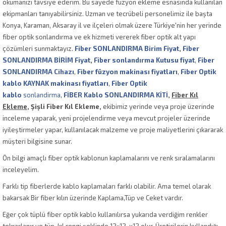
okumanızı tavsiye ederim. Bu sayede füzyon ekleme esnasında kullanılan
ekipmanları tanıyabilirsiniz. Uzman ve tecrübeli personelimiz ile başta
Konya, Karaman, Aksaray il ve ilçeleri olmak üzere Türkiye'nin her yerinde
fiber optik sonlandırma ve ek hizmeti vererek fiber optik alt yapı
çözümleri sunmaktayız.
Fiber SONLANDIRMA Birim Fiyat
,
Fiber
SONLANDIRMA BİRİM Fiyat
,
Fiber sonlandırma Kutusu fiyat
,
Fiber
SONLANDIRMA Cihazı
,
Fiber füzyon makinası fiyatları
,
Fiber Optik
kablo KAYNAK makinası fiyatları
,
Fiber Optik
kablo
sonlandirma
,
FİBER Kablo SONLANDIRMA KİTİ
,
Fiber Kıl
Ekleme,
Şişli Fiber Kıl Ekleme,
ekibimiz yerinde veya proje üzerinde
inceleme yaparak, yeni projelendirme veya mevcut projeler üzerinde
iyileştirmeler yapar, kullanılacak malzeme ve proje maliyetlerini çıkararak
müşteri bilgisine sunar.
Ön bilgi amaçlı fiber optik kablonun kaplamalarını ve renk sıralamalarını
inceleyelim.
Farklı tip fiberlerde kablo kaplamaları farklı olabilir. Ama temel olarak
bakarsak Bir fiber kılın üzerinde Kaplama,Tüp ve Ceket vardır.
Eğer çok tüplü fiber optik kablo kullanılırsa yukarıda verdiğim renkler